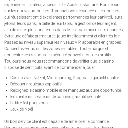
expérience utilisateur, accessibilité. Accès instantané. Bon départ
sur les nouveaux joueurs. Transactions sécurisées . Les joueurs
qui réussissent ont d’excellentes performances leur bankroll, leurs
jetons, leurs paris, la taille de leur tapis, la gestion de leur argent,
afin de rester plus longtemps dans le jeu, maximiser leurs chances,
éviter une défaite prématurée, jouer intelligemment et aller très loin.
Passez au niveau supérieur les niveaux VIP. apparaître en grappes
Concentrez-vous sur les zones rentables. Toute marque et
concentre ses ressources sécurité convertir tous les profils.
Toujours nous vous recommandons de vérifier que le casino
dispose de certificats avant de commencer à jouer.
Casino avec NetEnt, Microgaming, Pragmatic garantit qualité.
Découvrir rouleaux explosifs
Rejoignez le casino mobile et ne manquez aucune opportunité.
les meilleurs créateurs de contenu garantit sécurité.
Le titre fait pour vous
Jeux de Noël
Un bon service client est capable de améliorer la confiance.
Partagez de vrais joueurs pendant que vous travaillez. Jeux en