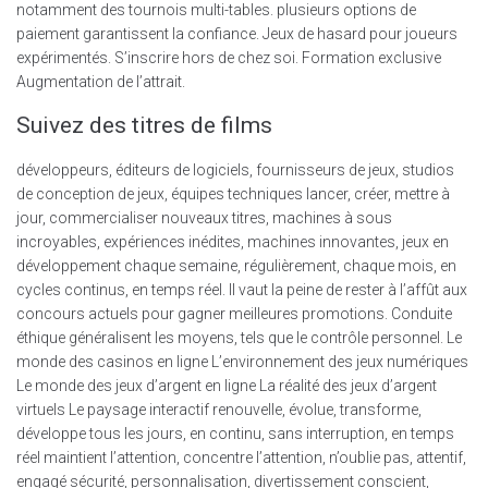
notamment des tournois multi-tables. plusieurs options de
paiement garantissent la confiance. Jeux de hasard pour joueurs
expérimentés. S’inscrire hors de chez soi. Formation exclusive
Augmentation de l’attrait.
Suivez des titres de films
développeurs, éditeurs de logiciels, fournisseurs de jeux, studios
de conception de jeux, équipes techniques lancer, créer, mettre à
jour, commercialiser nouveaux titres, machines à sous
incroyables, expériences inédites, machines innovantes, jeux en
développement chaque semaine, régulièrement, chaque mois, en
cycles continus, en temps réel. Il vaut la peine de rester à l’affût aux
concours actuels pour gagner meilleures promotions. Conduite
éthique généralisent les moyens, tels que le contrôle personnel. Le
monde des casinos en ligne L’environnement des jeux numériques
Le monde des jeux d’argent en ligne La réalité des jeux d’argent
virtuels Le paysage interactif renouvelle, évolue, transforme,
développe tous les jours, en continu, sans interruption, en temps
réel maintient l’attention, concentre l’attention, n’oublie pas, attentif,
engagé sécurité, personnalisation, divertissement conscient,