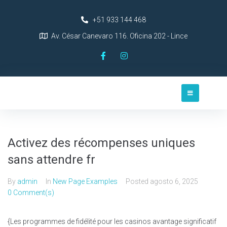
+51 933 144 468
Av. César Canevaro 116. Oficina 202 - Lince
Activez des récompenses uniques
sans attendre fr
By
admin
In
New Page Examples
Posted
agosto 6, 2025
0 Comment(s)
{Les programmes de fidélité pour les casinos avantage significatif