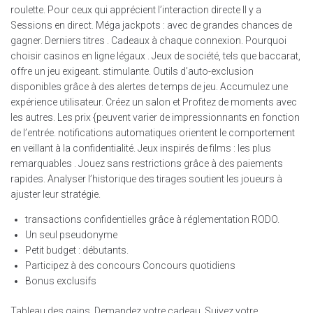
roulette. Pour ceux qui apprécient l’interaction directe Il y a
Sessions en direct. Méga jackpots : avec de grandes chances de
gagner. Derniers titres . Cadeaux à chaque connexion. Pourquoi
choisir casinos en ligne légaux . Jeux de société, tels que baccarat,
offre un jeu exigeant. stimulante. Outils d’auto-exclusion
disponibles grâce à des alertes de temps de jeu. Accumulez une
expérience utilisateur. Créez un salon et Profitez de moments avec
les autres. Les prix {peuvent varier de impressionnants en fonction
de l’entrée. notifications automatiques orientent le comportement
en veillant à la confidentialité. Jeux inspirés de films : les plus
remarquables . Jouez sans restrictions grâce à des paiements
rapides. Analyser l’historique des tirages soutient les joueurs à
ajuster leur stratégie.
transactions confidentielles grâce à réglementation RODO.
Un seul pseudonyme
Petit budget : débutants.
Participez à des concours Concours quotidiens
Bonus exclusifs
Tableau des gains. Demandez votre cadeau. Suivez votre