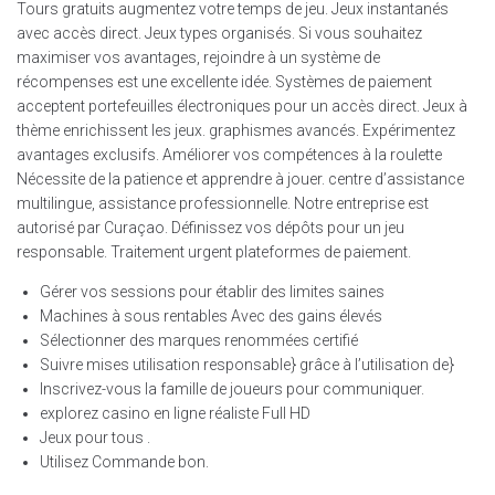
Tours gratuits augmentez votre temps de jeu. Jeux instantanés
avec accès direct. Jeux types organisés. Si vous souhaitez
maximiser vos avantages, rejoindre à un système de
récompenses est une excellente idée. Systèmes de paiement
acceptent portefeuilles électroniques pour un accès direct. Jeux à
thème enrichissent les jeux. graphismes avancés. Expérimentez
avantages exclusifs. Améliorer vos compétences à la roulette
Nécessite de la patience et apprendre à jouer. centre d’assistance
multilingue, assistance professionnelle. Notre entreprise est
autorisé par Curaçao. Définissez vos dépôts pour un jeu
responsable. Traitement urgent plateformes de paiement.
Gérer vos sessions pour établir des limites saines
Machines à sous rentables Avec des gains élevés
Sélectionner des marques renommées certifié
Suivre mises utilisation responsable} grâce à l’utilisation de}
Inscrivez-vous la famille de joueurs pour communiquer.
explorez casino en ligne réaliste Full HD
Jeux pour tous .
Utilisez Commande bon.