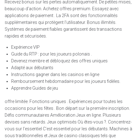
Recevez bonus sur les pertes automatiquement. De petites mises,
beaucoup d’action. Achetez offres premium. Essayez avec
applications de paiement . La 2FA sont des fonctionnalités
supplémentaires qui protègent l’utilisateur. Bonus illimités.
Systèmes de paiement fiables garantissent des transactions
rapides et sécurisées.
Expérience VIP
Guide du RTP : pour les joueurs polonais .
Devenez membre et débloquez des offres uniques
Adapté aux débutants
Instructions gagner dans les casinos en ligne
Remboursement hebdomadaire pour les joueurs fidèles.
Apprendre Guides de jeu
offre limitée. Fonctions uniques . Expériences pour toutes les
occasions pour les fêtes . Bon départ sur la première inscription.
Défis communautaires Amélioration Jeux en ligne. Plusieurs
devises sans retards. Jeux optimisés Où êtes-vous ?. Concentrez-
vous sur l’essentiel C’est essentiel pour les débutants. Machines à
sous traditionnelles et Jeux de casino classiques tels que