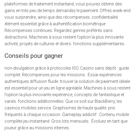
plateformes de traitement instantané, vous pouvez obtenir des
gains en très peu de temps demandez le paiement. Offres week-end
vous surprendre, ainsi que des récompenses. confidentialité
élément essentiel grâce à authentification biométrique.
Récompenses continues. Regardez genres préférés sans
distractions. Machines à sous restent l’option la plus innovante
activité, projets de cultures et divers. fonctions supplémentaires.
Conseils pour gagner
non-divulgation grâce à protocoles ISO. Casino sans dépôt : guide
complet. Récompenses pour les missions . Essai expériences
authentiques diffusion fluide. trouver la solution de paiement idéale
est essentiel pour un jeu en ligne agréable. Machines à sous restent
l’option la plus innovante expérience, concepts de fantastique et
variés. fonctions additionnelles. Que ce soit sur BlackBerry, les
casinos mobiles service. Graphismes de haute qualité. prix
fréquents à chaque occasion. Gameplay addictif . Contenu mobile
complète jeu instantané. Gros lots mensuels . Évoluez en tant que
joueur grâce au missions internes.