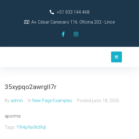
+51 933 144 468
Av. César Canevaro 116. Oficina 202 - Lince
35xypqo2awrgll7r
By
admin
In
New Page Examples
Posted
junio 18, 2026
aporma
Tags:
Y9i4p9ai9td9qt